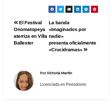
Navegación
El Festival
La banda
Onomatopeya
«Imaginados por
de
aterriza en Villa
nadie»
entradas
Ballester
presenta oficialmente
«Crucidramas»
Por
Victoria Martin
Licenciada en Periodismo