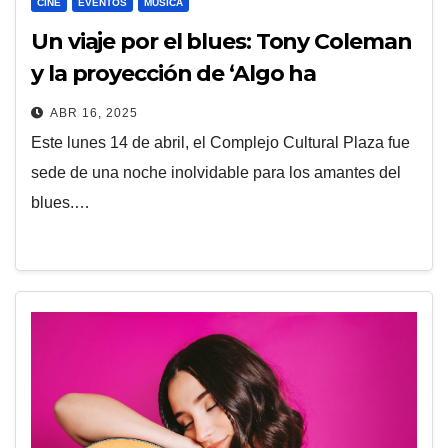
CINE
EVENTOS
MÚSICA
Un viaje por el blues: Tony Coleman
y la proyección de ‘Algo ha
cambiado’ en San Martín
ABR 16, 2025
Este lunes 14 de abril, el Complejo Cultural Plaza fue
sede de una noche inolvidable para los amantes del
blues.…