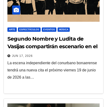
ARTE
ESPECTÁCULOS
EVENTOS
MÚSICA
Segundo Nombre y Ludita de
Vasijas compartirán escenario en el
Club de la Música de Villa Ballester
JUN 17, 2026
La escena independiente del conurbano bonaerense
tendrá una nueva cita el próximo viernes 19 de junio
de 2026 a las…