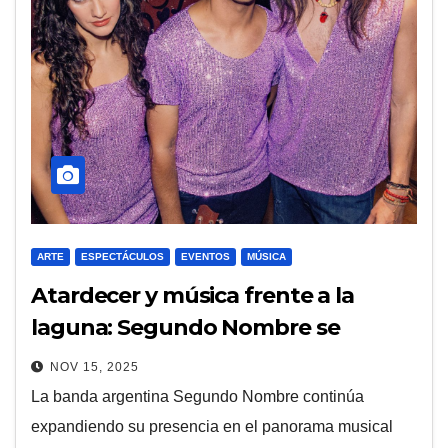
ARTE
ESPECTÁCULOS
EVENTOS
MÚSICA
Atardecer y música frente a la
laguna: Segundo Nombre se
presenta en el Paseo de Artesanos
NOV 15, 2025
La banda argentina Segundo Nombre continúa
expandiendo su presencia en el panorama musical