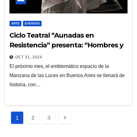
ARTE
EVENTOS
Ciclo Teatral “Aunadas en
Resistencia” presenta: “Hombres y
Mujeres que marcaron la Historia
OCT 31, 2024
Nacional”
El próximo mes, el emblemático espacio de la
Manzana de las Luces en Buenos Aires se llenará de
historia, con…
Navegación
1
2
3
de