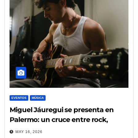
EVENTOS
MÚSICA
Miguel Jáuregui se presenta en
Palermo: un cruce entre rock,
emoción y búsqueda personal
MAY 16, 2026