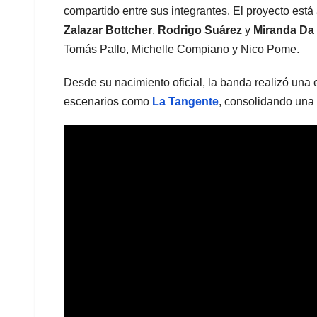
compartido entre sus integrantes. El proyecto est
Zalazar Bottcher
,
Rodrigo Suárez
y
Miranda Da 
Tomás Pallo, Michelle Compiano y Nico Pome.
Desde su nacimiento oficial, la banda realizó una 
escenarios como
La Tangente
, consolidando una 