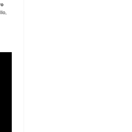
ro
llo,