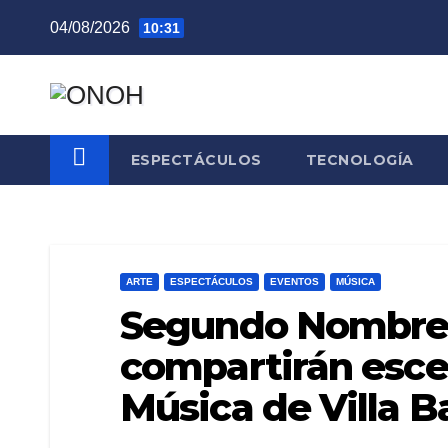
Saltar
04/08/2026
10:31
al
contenido
ESPECTÁCULOS
TECNOLOGÍA
ARTE
ESPECTÁCULOS
EVENTOS
MÚSICA
Segundo Nombre y
compartirán escen
Música de Villa Ba