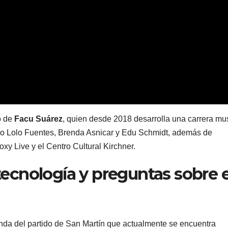
co de
Facu Suárez
, quien desde 2018 desarrolla una carrera mu
como Lolo Fuentes, Brenda Asnicar y Edu Schmidt, además de
y Live y el Centro Cultural Kirchner.
 tecnología y preguntas sobre e
da del partido de San Martín que actualmente se encuentra