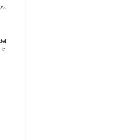
os.
del
 la