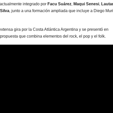
á actualmente integrado por
Facu Suárez
,
Maqui Senesi
,
Lauta
Silva
, junto a una formación ampliada que incluye a Diego Muri
extensa gira por la Costa Atlántica Argentina y se presentó en
propuesta que combina elementos del rock, el pop y el folk.