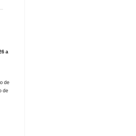
26 a
ro de
o de