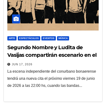
ARTE
ESPECTÁCULOS
EVENTOS
MÚSICA
Segundo Nombre y Ludita de
Vasijas compartirán escenario en el
Club de la Música de Villa Ballester
JUN 17, 2026
La escena independiente del conurbano bonaerense
tendrá una nueva cita el próximo viernes 19 de junio
de 2026 a las 22:00 hs, cuando las bandas...