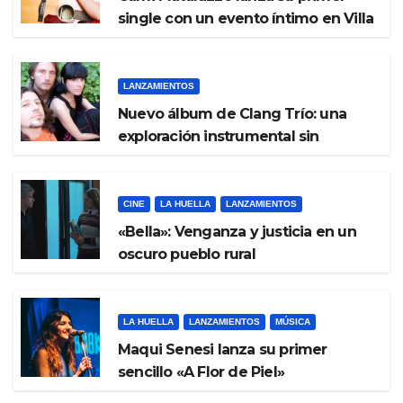
single con un evento íntimo en Villa
Ballester
LANZAMIENTOS
Nuevo álbum de Clang Trío: una
exploración instrumental sin
fronteras
CINE
LA HUELLA
LANZAMIENTOS
«Bella»: Venganza y justicia en un
oscuro pueblo rural
LA HUELLA
LANZAMIENTOS
MÚSICA
Maqui Senesi lanza su primer
sencillo «A Flor de Piel»