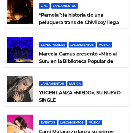
CINE
LANZAMIENTOS
“Pamela”: la historia de una
peluquera trans de Chivilcoy llega
al Gaumont en una función única
ESPECTÁCULOS
LANZAMIENTOS
MÚSICA
Marcela Camus presentó «Miro al
Sur» en la Biblioteca Popular de
Alsina
LANZAMIENTOS
MÚSICA
YUGEN LANZA «MIEDO», SU NUEVO
SINGLE
EVENTOS
LANZAMIENTOS
MÚSICA
Cami Matarazzo lanza su primer