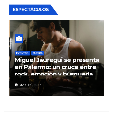
ESPECTÁCULOS
EVENTOS
MÚSICA
M
Miguel Jáuregui se presenta
A
en Palermo: un cruce entre
c
rock, emoción y búsqueda
e
personal
MAY 16, 2026