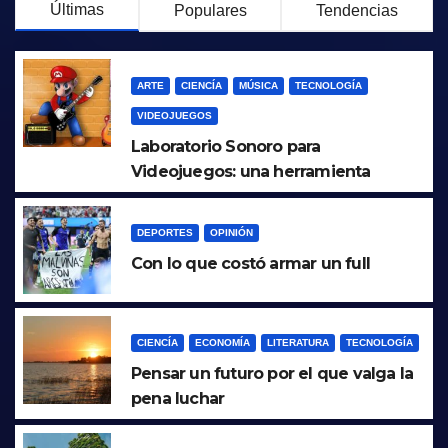
Últimas
Populares
Tendencias
ARTE
CIENCÍA
MÚSICA
TECNOLOGÍA
VIDEOJUEGOS
Laboratorio Sonoro para
Videojuegos: una herramienta
abierta para la experimentación, la
implementación y la enseñanza de
DEPORTES
OPINIÓN
sonido y música en videojuegos
Con lo que costó armar un full
CIENCÍA
ECONOMÍA
LITERATURA
TECNOLOGÍA
Pensar un futuro por el que valga la
pena luchar