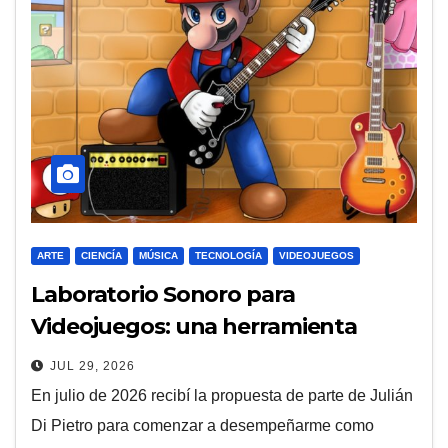
ARTE
CIENCÍA
MÚSICA
TECNOLOGÍA
VIDEOJUEGOS
Laboratorio Sonoro para
Videojuegos: una herramienta
abierta para la experimentación, la
JUL 29, 2026
implementación y la enseñanza de
En julio de 2026 recibí la propuesta de parte de Julián
sonido y música en videojuegos
Di Pietro para comenzar a desempeñarme como