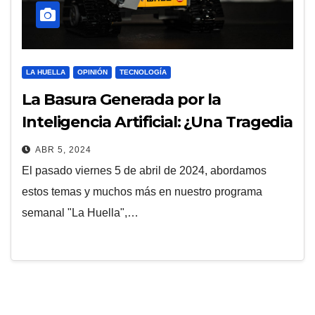
LA HUELLA
OPINIÓN
TECNOLOGÍA
La Basura Generada por la
Inteligencia Artificial: ¿Una Tragedia
Cultural o una Oportunidad
ABR 5, 2024
Emergente?
El pasado viernes 5 de abril de 2024, abordamos
estos temas y muchos más en nuestro programa
semanal "La Huella",…