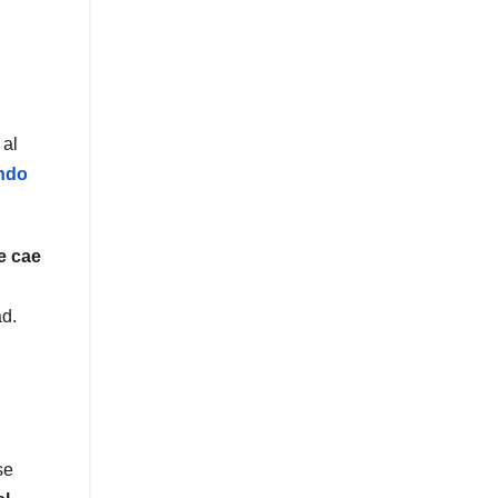
 al
ndo
ue cae
ad.
se