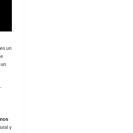
 es un
de
 un
.
anos
ural y