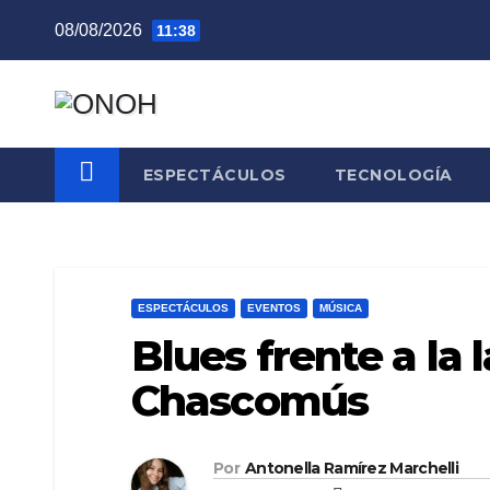
Saltar
08/08/2026
11:38
al
contenido
ESPECTÁCULOS
TECNOLOGÍA
ESPECTÁCULOS
EVENTOS
MÚSICA
Blues frente a la 
Chascomús
Por
Antonella Ramírez Marchelli