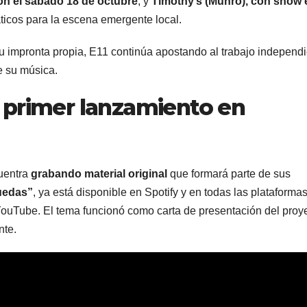
on el sábado 18 de octubre
, y
Timothy’s (Munro), con show 
icos para la escena emergente local.
su impronta propia, E11 continúa apostando al trabajo independ
e su música.
 primer lanzamiento en
cuentra
grabando material original
que formará parte de sus
uedas”
, ya está disponible en Spotify y en todas las plataforma
 YouTube. El tema funcionó como carta de presentación del proy
nte.