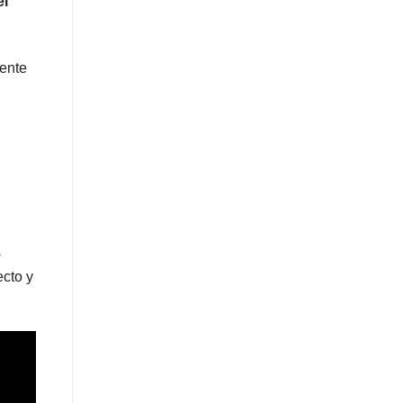
el
iente
s
ecto y