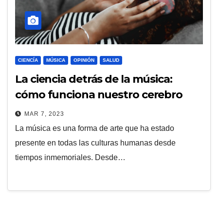
CIENCÍA
MÚSICA
OPINIÓN
SALUD
La ciencia detrás de la música:
cómo funciona nuestro cerebro
cuando escuchamos música
MAR 7, 2023
La música es una forma de arte que ha estado
presente en todas las culturas humanas desde
tiempos inmemoriales. Desde…