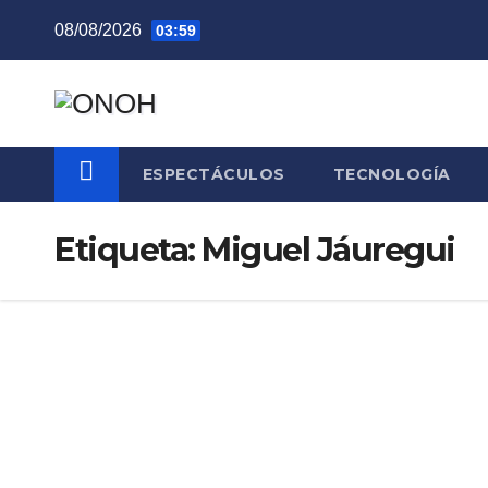
Saltar
08/08/2026
03:59
al
contenido
ESPECTÁCULOS
TECNOLOGÍA
Etiqueta:
Miguel Jáuregui