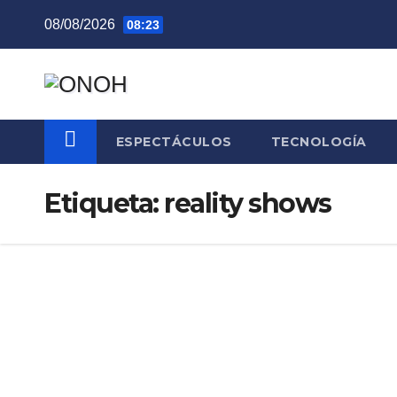
Saltar
08/08/2026
08:23
al
contenido
ESPECTÁCULOS
TECNOLOGÍA
Etiqueta:
reality shows