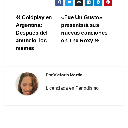
Navegación
Coldplay en
«Fue Un Gusto»
Argentina:
presentará sus
de
Después del
nuevas canciones
entradas
anuncio, los
en The Roxy
memes
Por
Victoria Martin
Licenciada en Periodismo