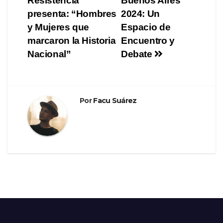
Resistencia”
Buenos Aires
entradas
presenta: “Hombres
2024: Un
y Mujeres que
Espacio de
marcaron la Historia
Encuentro y
Nacional”
Debate
Por
Facu Suárez