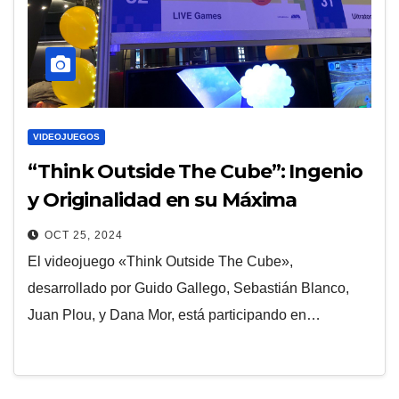
VIDEOJUEGOS
“Think Outside The Cube”: Ingenio
y Originalidad en su Máxima
Expresión en la EVA 2024
OCT 25, 2024
El videojuego «Think Outside The Cube»,
desarrollado por Guido Gallego, Sebastián Blanco,
Juan Plou, y Dana Mor, está participando en…