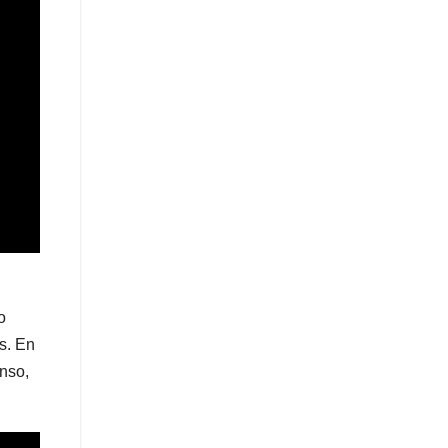
o
s. En
anso,