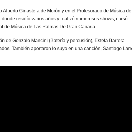
o Alberto Ginastera de Morón y en el Profesorado de Música de
 donde residío varios años y realizó numerosos shows, cursó
ipal de Música de Las Palmas De Gran Canaria.
ión de Gonzalo Mancini (Batería y percusión), Estela Barrera
clados. También aportaron lo suyo en una canción, Santiago Lar