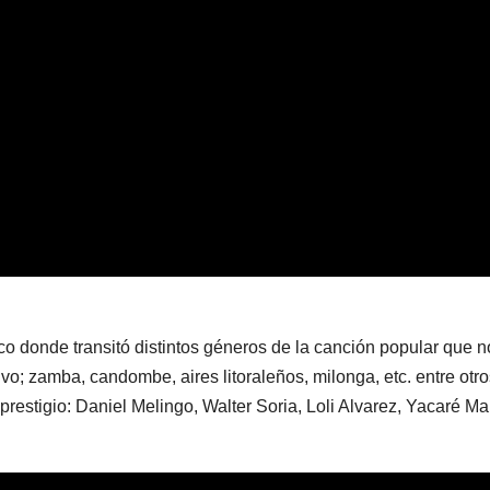
sco donde transitó distintos géneros de la canción popular que n
o; zamba, candombe, aires litoraleños, milonga, etc. entre otro
prestigio: Daniel Melingo, Walter Soria, Loli Alvarez, Yacaré M