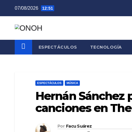
Saltar
07/08/2026
12:51
al
contenido
ESPECTÁCULOS
TECNOLOGÍA
ESPECTÁCULOS
MÚSICA
Hernán Sánchez p
canciones en The
Por
Facu Suárez