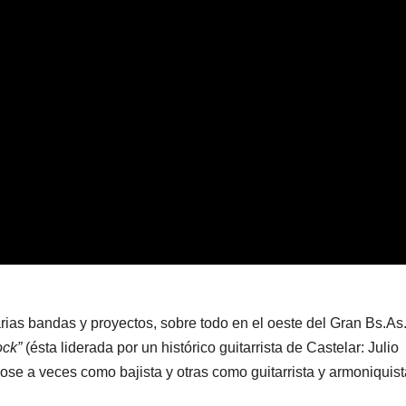
rias bandas y proyectos, sobre todo en el oeste del Gran Bs.As
ck”
(ésta liderada por un histórico guitarrista de Castelar: Julio
se a veces como bajista y otras como guitarrista y armoniquist