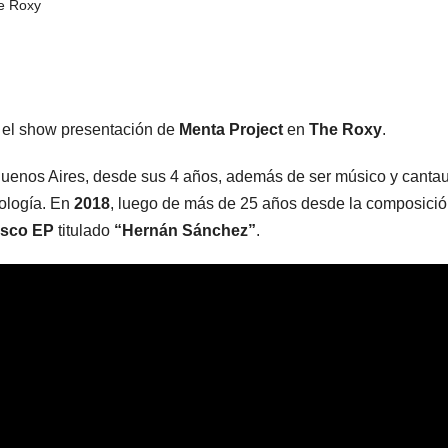
e Roxy
irá el show presentación de
Menta Project
en
The Roxy
.
Buenos Aires, desde sus 4 años, además de ser músico y cantau
iología. En
2018
, luego de más de 25 años desde la composició
isco EP
titulado
“Hernán Sánchez”
.