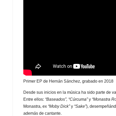
Primer EP de Hernán Sánchez, grabado en 2018
Desde sus inicios en la música ha sido parte de va
Entre ellos:
“Baseados”, “Cúrcuma”
y
“Monastra Ro
Monastra, ex
“Moby Dick”
y
“Sake”
), desempeñándo
además de cantante.