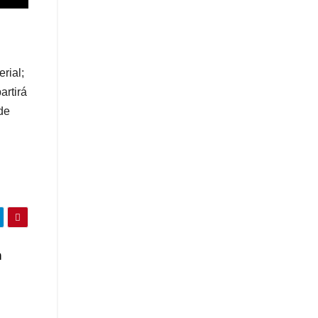
rial;
artirá
de
n