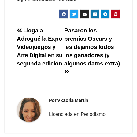
Navegación
Llega a
Pasaron los
Adrogué la Expo
premios Oscars y
de
Videojuegos y
les dejamos todos
entradas
Arte Digital en su
los ganadores (y
segunda edición
algunos datos extra)
Por
Victoria Martin
Licenciada en Periodismo